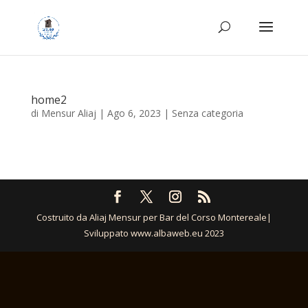
home2
di
Mensur Aliaj
|
Ago 6, 2023
|
Senza categoria
Costruito da Aliaj Mensur per Bar del Corso Montereale|
Sviluppato www.albaweb.eu 2023